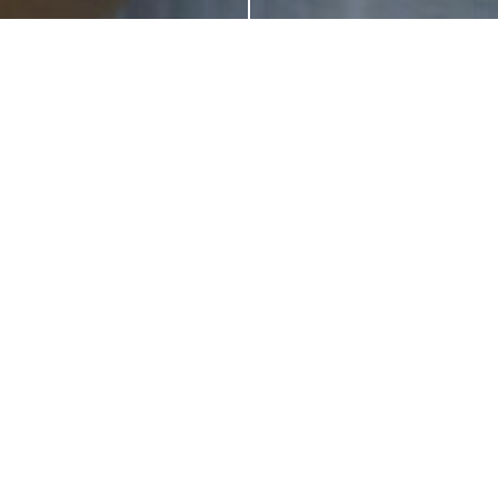
Wünschst du dir neue Bilder von dir selbst — ganz für
dich?
Oder möchtest du besondere Momente mit deinem
Lieblingsmenschen festhalten?
Ganz ohne Druck, dafür mit viel Feingefühl fange ich dich
– oder euch – so ein, wie ihr wirklich seid: authentisch,
ungestellt und mitten im Moment.