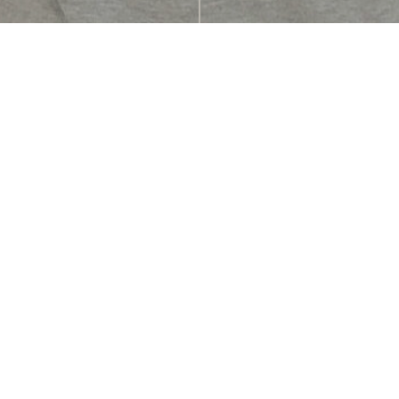
BEWEGUNG IM KOPF. SICHTBAR ALS MARKE.
Für
@corinnalifekinetik
durfte ich einen ganzheitlichen
Markenauftritt entwickeln – vom Corporate Design über
das Fotoshooting bis hin zu Printmedien.
Ziel war es, die Werte von Life Kinetik – Bewegung,
Vernetzung und Leichtigkeit – in einem einheitlichen
Markenauftritt sichtbar zu machen. Online wie offline.