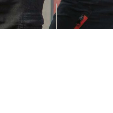
GÄRTNEREI FRIEDRICH 🌱
Frisches Grün, ehrliche Arbeit und ganz viel
Familienpower.
An einem schönen Sommertag 2025 ging es für mich
nach Friedrichshafen zu
@gartenbau_friedrich_blumilo
.
Dort stand ein Produkt- & Imageshooting an, das zeigt,