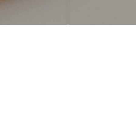
Für meine liebe Fotografen-Kollegin
@alexandramiller_photography
durfte ich ein neues
Logo samt passendem Corporate Design entwickeln.
Die neutral gehaltenen CI-Farbtöne fügen sich
harmonisch in ihre Bildwelten ein und unterstreichen den
klaren und hochwertigen Look des neuen Auftritts.
Neben dem Hauptlogo sind zwei ergänzende Logo-
Varianten entstanden, die flexibel einsetzbar sind. Sie